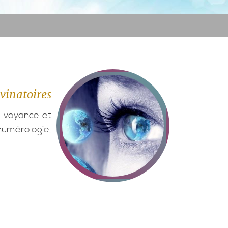
ivinatoires
a voyance et
numérologie,