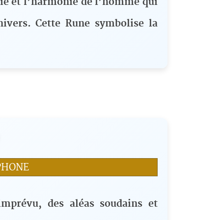
joie et l’harmonie de l’homme qui
nivers. Cette Rune symbolise la
PHONE
imprévu, des aléas soudains et