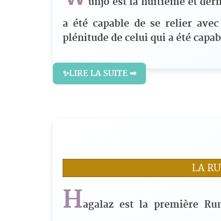
unjo est la huitième et der
a été capable de se relier ave
plénitude de celui qui a été capa
✨LIRE LA SUITE ➡
LA R
H
agalaz est la première Ru