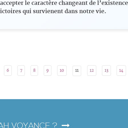
accepter le caractère changeant de l’existence
ctoires qui survienent dans notre vie.
11
6
7
8
9
10
12
13
14
IAH VOYANCE ?