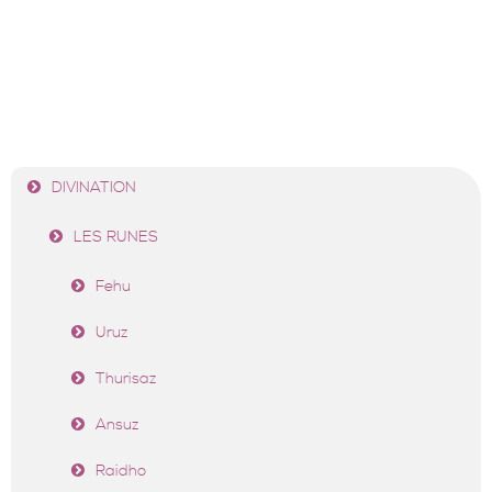
✨LIRE LA SUITE ➡
…
✨LIRE LA SUITE ➡
DIVINATION
LES RUNES
Fehu
Uruz
Thurisaz
Ansuz
Raidho