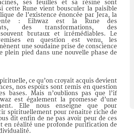
acines, ses feuilles et sa résine sont
si cette Rune vient bousculer la paisible
lique de l’existence énoncée par Jera, la
dente : Eihwaz est la Rune des
ments, des transformations, des
souvent brutaux et irrémédiables. Le
emises en question est venu, les
ènent une soudaine prise de conscience
de plein pied dans une nouvelle phase de
irituelle, ce qu’on croyait acquis devient
nces, nos espoirs sont remis en question
les bases. Mais n’oublions pas que l’if
ihwaz est également la promesse d’une
ment. Elle nous enseigne que pour
rir spirituellement pour renaitre riche de
us dit enfin de ne pas avoir peur de ces
t en réalité une profonde purification de
ividualité.