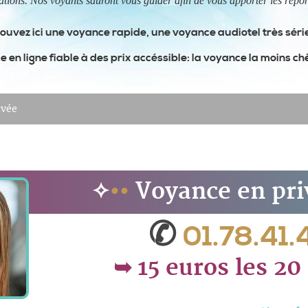
ations. Nos voyants sauront vous guider afin de vous apporter les répon
ouvez ici une voyance rapide, une voyance audiotel très sér
 en ligne fiable à des prix accéssible: la voyance la moins chè
ivée
✧
••
Voyance en pr
✆
01.78.41
➥
15 euros les 2