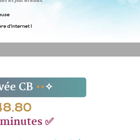
ses les plus sérieuses.
ieuse
re d'internet !
ivée CB
••
✧
.48.80
0 minutes
✅