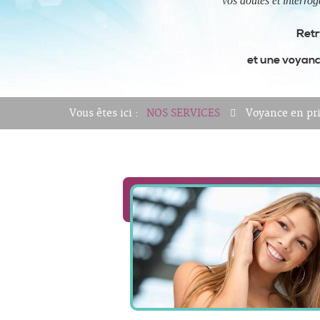
vos doutes et interrog
Retr
et une voyance
Vous êtes ici :
NOS SERVICES
Voyance en pr